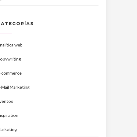
CATEGORÍAS
nalítica web
opywriting
-commerce
-Mail Marketing
ventos
nspiration
arketing