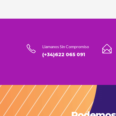
Llamanos Sin Compromiso
(+34)622 065 091
Podemos 