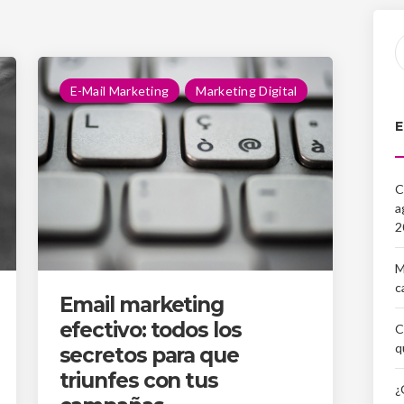
E-Mail Marketing
Marketing Digital
C
a
2
M
c
Email marketing
efectivo: todos los
C
q
secretos para que
triunfes con tus
¿